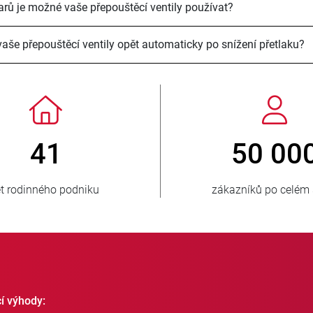
arů je možné vaše přepouštěcí ventily používat?
 vaše přepouštěcí ventily opět automaticky po snížení přetlaku?
> 3 500 000
prodaných jednotek
záso
cí výhody: