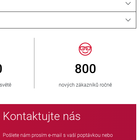
150
> 15 000
bovaných zemí
variant hadicových ventil
Kontaktujte nás
Pošlete nám prosím e-mail s vaší poptávkou nebo