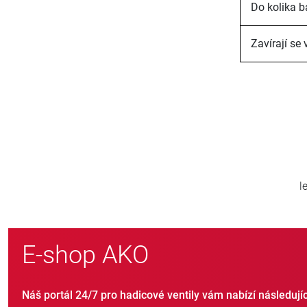
Do kolika b
Zavírají se
0
800
světě
nových zákazníků ročně
E-shop AKO
Náš portál 24/7 pro hadicové ventily vám nabízí následují