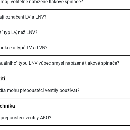
mají volitelně nabízené tlakové spínače?
jí označení LV a LNV?
ší typ LV, než LNV?
 funkce u typů LV a LVN?
uálního" typu LNV vůbec smysl nabízené tlakové spínače?
ití
ia mohu přepouštěcí ventily používat?
chnika
 přepouštěcí ventily AKO?