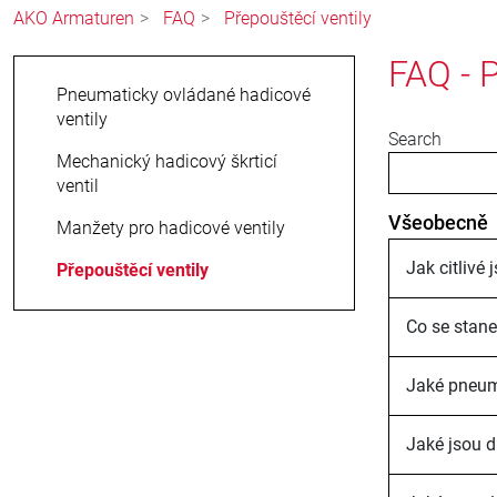
AKO Armaturen
FAQ
Přepouštěcí ventily
FAQ - P
Pneumaticky ovládané hadicové
ventily
Search
Mechanický hadicový škrticí
ventil
Všeobecně
Manžety pro hadicové ventily
Jak citlivé
Přepouštěcí ventily
Co se stane
Jaké pneuma
Jaké jsou d