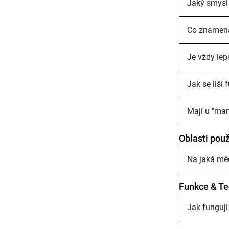
Jaký smysl 
Co znamena
Je vždy lep
Jak se liší
Mají u "man
Oblasti použ
Na jaká méd
Funkce & Te
Jak fungují