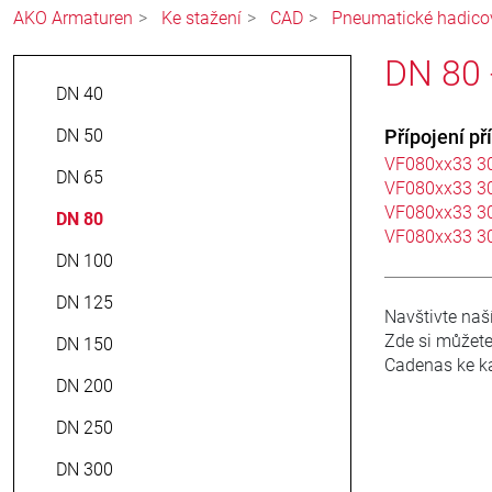
AKO Armaturen
Ke stažení
CAD
Pneumatické hadicov
DN 80 
DN 40
DN 50
Přípojení p
VF080xx33 3
DN 65
VF080xx33 3
VF080xx33 3
DN 80
VF080xx33 3
DN 100
DN 125
Navštivte naš
Zde si můžete
DN 150
Cadenas ke ka
DN 200
DN 250
DN 300