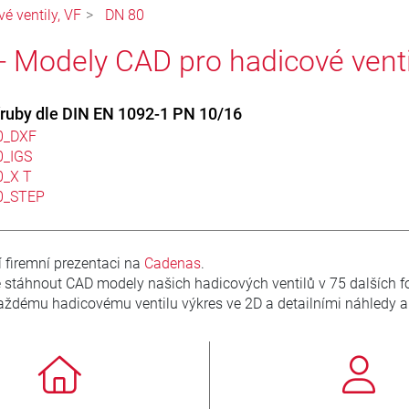
é ventily, VF
DN 80
- Modely CAD pro hadicové venti
říruby dle DIN EN 1092-1 PN 10/16
0_DXF
0_IGS
0_X T
0_STEP
í firemní prezentaci na
Cadenas
.
 stáhnout CAD modely našich hadicových ventilů v 75 dalších 
ždému hadicovému ventilu výkres ve 2D a detailními náhledy a j