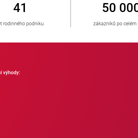
 000
800
o celém světě
nových zákazníků ročně
cí výhody: