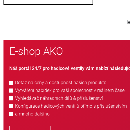
41
50
let rodinného podniku
zákazníků p
E-shop AKO
Náš portál 24/7 pro hadicové ventily vám nabízí následují
Dotaz na ceny a dostupnost našich produktů
Vytváření nabídek pro vaši společnost v reálném čase
Vyhledávač náhradních dílů & příslušenství
Konfigurace hadicových ventilů přímo s příslušenstvím
a mnoho dalšího