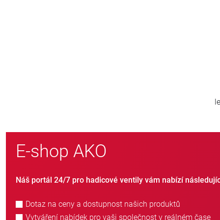
800
>
nových zákazníků ročně
E-shop AKO
Náš portál 24/7 pro hadicové ventily vám nabízí následují
Dotaz na ceny a dostupnost našich produktů
Vytváření nabídek pro vaši společnost v reálném čase