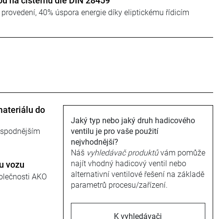
ní přírubou na cisternu dle DIN 28459
 provedení, 40% úspora energie díky eliptickému řídicím
materiálu do
Jaký typ nebo jaký druh hadicového
ejspodnějším
ventilu je pro vaše použití
nejvhodnější?
Náš
vyhledávač produktů
vám pomůže
najít vhodný hadicový ventil nebo
mu vozu
alternativní ventilové řešení na základě
olečnosti AKO
parametrů procesu/zařízení.
K vyhledávači