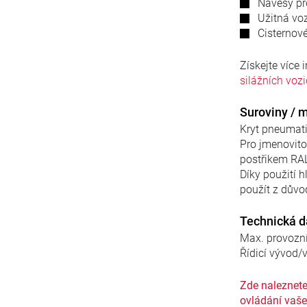
Návěsy pr
Užitná voz
Cisternov
Získejte více 
silážních vozi
Suroviny / m
Kryt pneumatic
Pro jmenovito
postřikem RA
Díky použití h
použít z důvo
Technická d
Max. provoz
Řídicí vývo
Zde naleznete
ovládání vaše