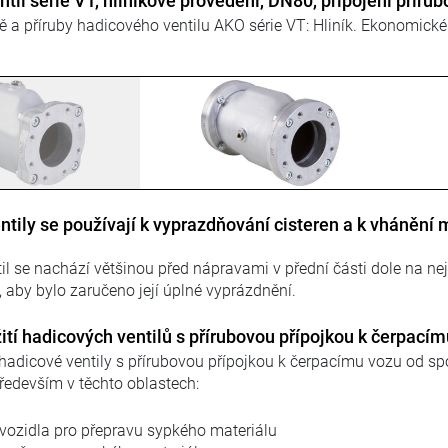
til série VT (VMC), hliníkové provedení, DN100, připoje
tě a příruby hadicového ventilu AKO série VT: Hliník. Ekonomické
tily se používají k vyprazdňování cisteren a k vhánění 
il se nachází většinou před nápravami v přední části dole na n
, aby bylo zaručeno její úplné vyprázdnění.
ití hadicových ventilů s přírubovou přípojkou k čerpací
adicové ventily s přírubovou přípojkou k čerpacímu vozu od sp
především v těchto oblastech:
 vozidla pro přepravu sypkého materiálu