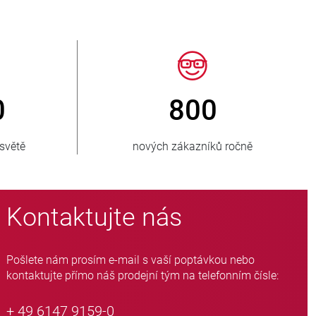
> 15 000
emí
variant hadicových ventilů
Kontaktujte nás
Pošlete nám prosím e-mail s vaší poptávkou nebo
kontaktujte přímo náš prodejní tým na telefonním čísle:
+ 49 6147 9159-0