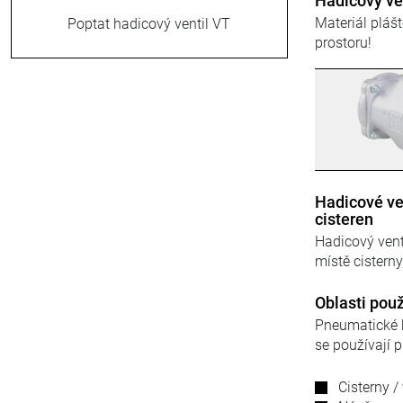
Hadicový ven
Materiál pláš
Poptat hadicový ventil VT
prostoru!
Hadicové ven
cisteren
Hadicový vent
místě cisterny
Oblasti použ
Pneumatické h
se používají 
Cisterny /