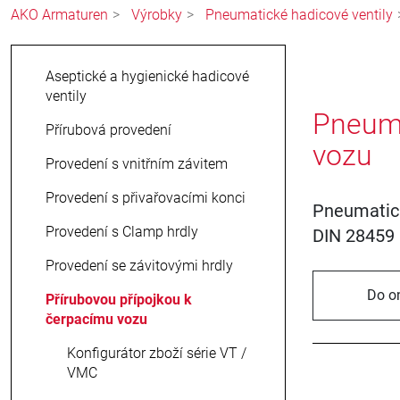
AKO Armaturen
Výrobky
Pneumatické hadicové ventily
Aseptické a hygienické hadicové
ventily
Pneuma
Přírubová provedení
vozu
Provedení s vnitřním závitem
Provedení s přivařovacími konci
Pneumatick
Provedení s Clamp hrdly
DIN 28459 
Provedení se závitovými hrdly
Do o
Přírubovou přípojkou k
čerpacímu vozu
Konfigurátor zboží série VT /
VMC