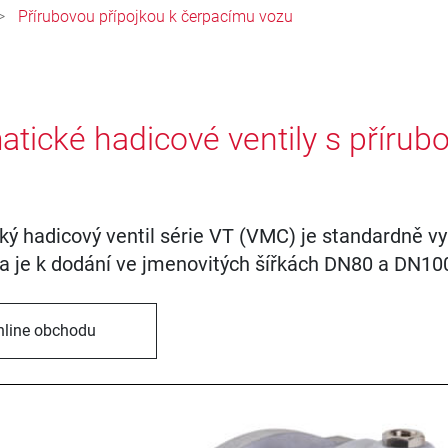
Přírubovou přípojkou k čerpacímu vozu
tické hadicové ventily s přírub
ý hadicový ventil série VT (VMC) je standardně vy
a je k dodání ve jmenovitých šířkách DN80 a DN10
nline obchodu