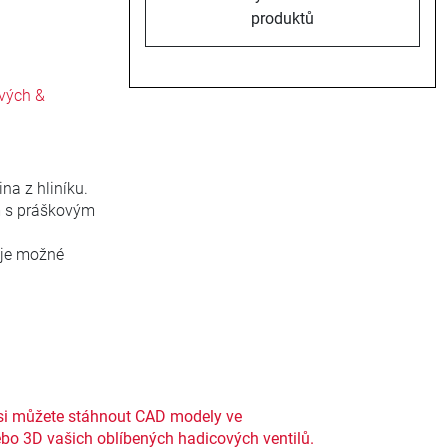
produktů
ových &
na z hliníku.
em s práškovým
T je možné
si můžete stáhnout CAD modely ve
bo 3D vašich oblíbených hadicových ventilů.