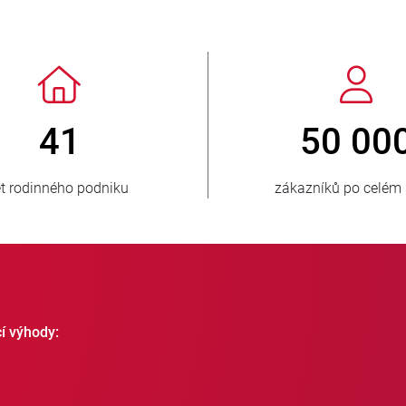
 3 500 000
150
prodaných jednotek
zásobovaných z
cí výhody: