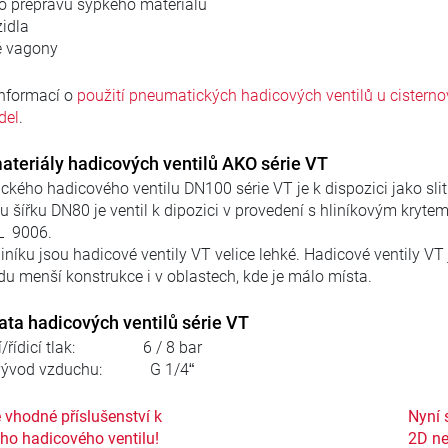
o přepravu sypkého materiálu
idla
é vagony
informací o
použití pneumatických hadicových ventilů u cistern
del
.
ateriály hadicových ventilů AKO série VT
kého hadicového ventilu DN100 série VT je k dispozici jako sliti
u šířku DN80 je ventil k dipozici v provedení s hliníkovým kryt
L 9006.
liníku jsou hadicové ventily VT velice lehké. Hadicové ventily V
du menší konstrukce i v oblastech, kde je málo místa.
ata hadicových ventilů série VT
ní/řídicí tlak: 6 / 8 bar
d/vývod vzduchu: G 1/4“
 vhodné příslušenství k
Nyní 
ho hadicového ventilu!
2D ne