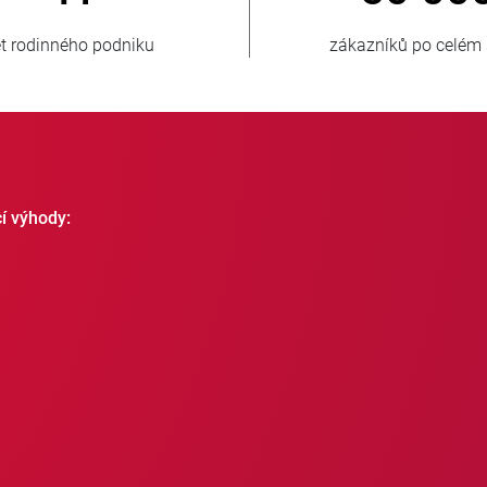
zníků po celém světě
nových zákazníků ro
cí výhody: