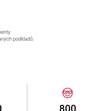
menty.
aných podkladů.
> 3 500 000