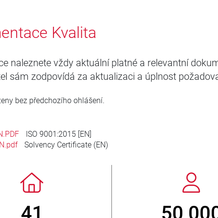
ntace Kvalita
ice naleznete vždy aktuální platné a relevantní doku
el sám zodpovídá za aktualizaci a úplnost požadov
eny bez předchozího ohlášení.
N.PDF
ISO 9001:2015 [EN]
N.pdf
Solvency Certificate (EN)
50 000
800