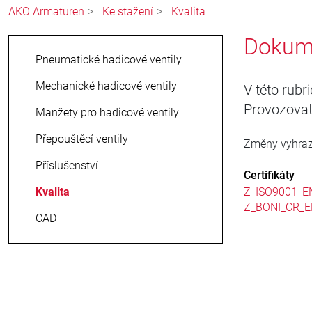
AKO Armaturen
Ke stažení
Kvalita
Dokume
Pneumatické hadicové ventily
Mechanické hadicové ventily
V této rubr
Provozovat
Manžety pro hadicové ventily
Přepouštěcí ventily
Změny vyhraz
Příslušenství
Certifikáty
Kvalita
Z_ISO9001_E
Z_BONI_CR_E
CAD
41