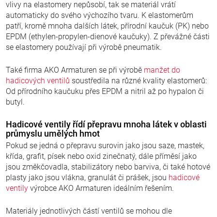
vlivy na elastomery nepůsobí, tak se materiál vrátí
automaticky do svého výchozího tvaru. K elastomerům
patří, kromě mnoha dalších látek, přírodní kaučuk (PK) nebo
EPDM (ethylen-propylen-dienové kaučuky). Z převážné části
se elastomery používají při výrobě pneumatik.
Také firma AKO Armaturen se při výrobě
manžet do
hadicových ventilů
soustředila na různé kvality elastomerů:
Od přírodního kaučuku přes EPDM a nitril až po hypalon či
butyl.
Hadicové ventily řídí přepravu mnoha látek v oblasti
průmyslu umělých hmot
Pokud se jedná o přepravu surovin jako jsou saze, mastek,
křída, grafit, písek nebo oxid zinečnatý, dále příměsí jako
jsou změkčovadla, stabilizátory nebo barviva, či také hotové
plasty jako jsou vlákna, granulát či prášek, jsou
hadicové
ventily
výrobce AKO Armaturen ideálním řešením.
Materiály jednotlivých částí ventilů se mohou dle