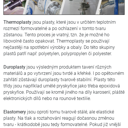
Thermoplasty
jsou plasty, které jsou v určitém teplotním
rozmezí formovatelné a po ochlazení v tomto tvaru
zůstanou. Tento proces je vratný, tzn. že je možné ho
libovolně často opakovat. Thermoplasty se používají
nejčastěji na spotřební výrobky a obaly. Do této skupiny
plastů patří např. polyetylen, polypropylen či polyester.
Duroplasty
jsou výsledným produktem tavení různých
materiálů a po vytvrzení jsou tvrdé a křehké. I po opětovném
zahřátí zůstávají duroplasty tvarově stabilní. Plasty této
třídy jsou například umělé pryskyřice jako třeba epoxidová
pryskyřice. Používají se kromě jiného na díly karoserií, pláště
elektronických dílů nebo na rounové textilie.
Elastomery
jsou oproti tomu tvarově stálé, ale elastické
plasty. Na tlak a roztahování reagují dočasnou změnou
tvaru - krátkodobě jsou tedy formovatelné. Pokud již vnější