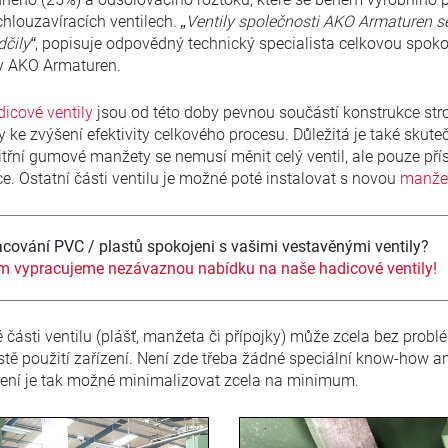
chlouzavíracích ventilech.
„Ventily společnosti AKO Armaturen 
čily“
, popisuje odpovědný technický specialista celkovou spoko
y AKO Armaturen.
icové ventily
jsou od této doby pevnou součástí konstrukce str
 ke zvýšení efektivity celkového procesu. Důležitá je také skuteč
itřní gumové manžety se nemusí měnit celý ventil, ale pouze pří
. Ostatní části ventilu je možné poté instalovat s novou
manže
racování PVC / plastů spokojeni s vašimi vestavěnými ventily?
ám vypracujeme nezávaznou nabídku na naše hadicové ventily!
 části ventilu (plášť, manžeta či přípojky) může zcela bez probl
stě použití zařízení. Není zde třeba žádné speciální know-how an
ení je tak možné minimalizovat zcela na minimum.