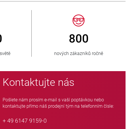
> 15 000
emí
variant hadicových ventilů
Kontaktujte nás
Pošlete nám prosím e-mail s vaší poptávkou nebo
kontaktujte přímo náš prodejní tým na telefonním čísle:
+ 49 6147 9159-0