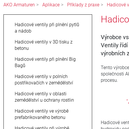
AKO Armaturen
Aplikace
Příklady z praxe
Hadicové v
Hadicov
Hadicové ventily při plnění pytlů
a nádob
Výrobce vs
Hadicové ventily v 3D tisku z
Ventily říd
betonu
výrobních z
Hadicové ventily při plnění Big
Bagů
Tento výrobce 
společnosti A
Hadicové ventily v polních
procesu.
postřikovačích v zemědělství
Hadicové ventily v oblasti
zemědělství u ochrany rostlin
"
Hadicové ventily ve výrobě
prefabrikovaného betonu
Hadicové vent
Hadicové ventily při výrobě
hydroxidu sod