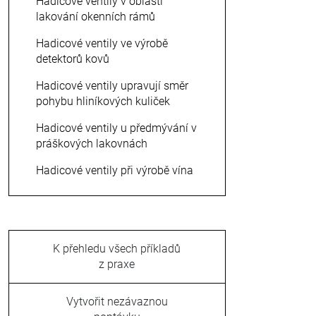
Hadicové ventily v oblasti
lakování okenních rámů
Hadicové ventily ve výrobě
detektorů kovů
Hadicové ventily upravují směr
pohybu hliníkových kuliček
Hadicové ventily u předmývání v
práškových lakovnách
Hadicové ventily při výrobě vína
K přehledu všech příkladů
z praxe
Vytvořit nezávaznou