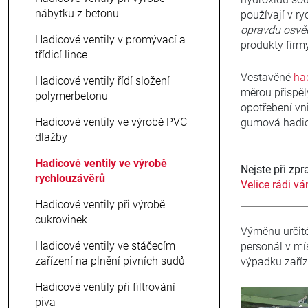
nábytku z betonu
používají v ry
opravdu osvěd
Hadicové ventily v promývací a
produkty firm
třídicí lince
Vestavěné
had
Hadicové ventily řídí složení
měrou přispěly
polymerbetonu
opotřebení vn
Hadicové ventily ve výrobě PVC
gumová hadice
dlažby
Hadicové ventily ve výrobě
Nejste při zp
rychlouzávěrů
Velice rádi v
Hadicové ventily při výrobě
cukrovinek
Výměnu určité
Hadicové ventily ve stáčecím
personál v mí
zařízení na plnění pivních sudů
výpadku zaříz
Hadicové ventily při filtrování
piva