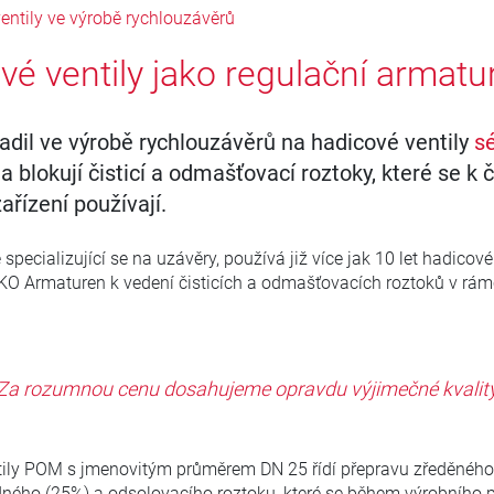
entily ve výrobě rychlouzávěrů
é ventily jako regulační armatur
adil ve výrobě rychlouzávěrů na hadicové ventily
s
í a blokují čisticí a odmašťovací roztoky, které se k č
ařízení používají.
specializující se na uzávěry, používá již více jak 10 let hadicové
KO Armaturen k vedení čisticích a odmašťovacích roztoků v rám
Za rozumnou cenu dosahujeme opravdu výjimečné kvalit
ily POM s jmenovitým průměrem DN 25 řídí přepravu zředěného
ného (25%) a odsolovacího roztoku, které se během výrobního 