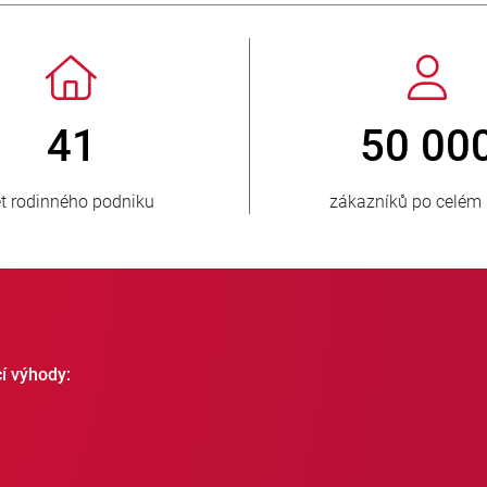
 3 500 000
150
prodaných jednotek
zásobovaných z
cí výhody: