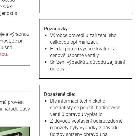
se nám
jenost s
Požadavky:
oje a výraznou
Výrobce provedl u zařízení jeho
nost, že při
celkovou optimalizaci.
slušná
Hledal přitom vysoce kvalitní a
tou
.
cenově úsporné ventily.
Snížení výpadků z důvodu zajištění
údržby.
Dosažené cíle:
Dle informací technického
émů provést
specialisty se použití hadicových
i nářadí. Časy
ventilů opravdu vyplatilo.
Z důvodu vestavění oděruvzdorné
manžety byly výpadky z důvodu
údržby sníženy opravdu na