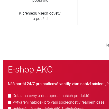
poptávku
K přehledu všech odvětví
a použití
800
>
nových zákazníků ročně
E-shop AKO
Náš portál 24/7 pro hadicové ventily vám nabízí následují
Dotaz na ceny a dostupnost našich produktů
Vytváření nabídek pro vaši společnost v reálném čase
Vyhledávač náhradních dílů & příslušenství