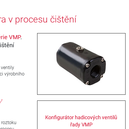
a v procesu čištění
érie VMP
.
ištění
 ventily
ci výrobního
y
"
Konfigurátor hadicových ventilů
 roztoku
řady VMP
procesu