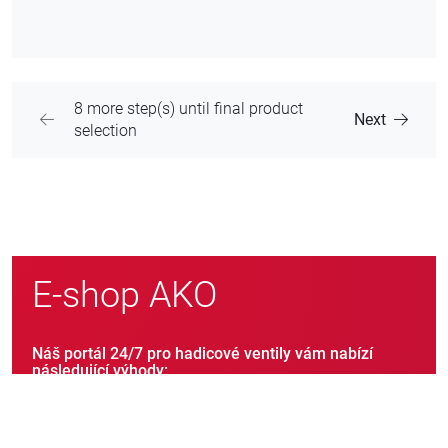
8 more step(s) until final product
Next
selection
E-shop AKO
Náš portál 24/7 pro hadicové ventily vám nabízí
následující výhody:
Dotaz na ceny a dostupnost našich produktů
Vytváření nabídek pro vaši společnost v reálném