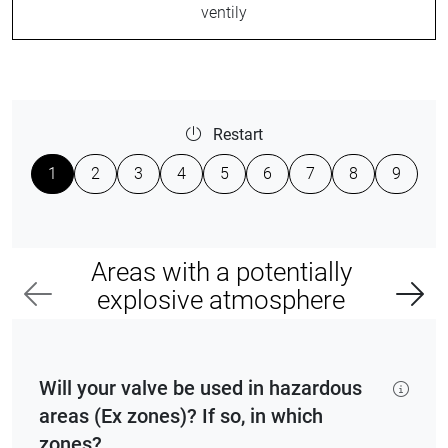
ventily
Restart
1
2
3
4
5
6
7
8
9
Areas with a potentially
explosive atmosphere
Will your valve be used in hazardous
areas (Ex zones)? If so, in which
zones?