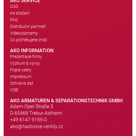
AKO SERVICE
CAD
Ke stažení
FAQ
Distribuční partneři
Videozáznamy
Co potřebujete znát
AKO INFORMATION
Prezentace firmy
Výzkum & vývoj
Popis cesty
Impressum
Ochrana dat
VOB
AKO ARMATUREN & SEPARATIONSTECHNIK GMBH
Adam-Opel-Straße 5
D-65468 Trebur-Astheim
+49 6147 9159-0
ako@hadicove-ventily.cz