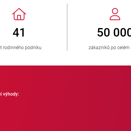
> 3 500 000
1
prodaných jednotek
zásobov
cí výhody: