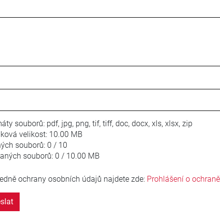
áty souborů:
pdf, jpg, png, tif, tiff, doc, docx, xls, xlsx, zip
ková velikost:
10.00 MB
ných souborů:
0 / 10
laných souborů:
0 / 10.00 MB
edně ochrany osobních údajů najdete zde:
Prohlášení o ochran
slat