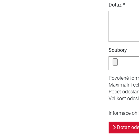
Dotaz *
Soubory
Povolené form
Maximální cel
Počet odesla
Velikost odes
Informace ohl
Dotaz ode