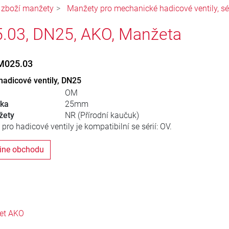
o zboží manžety
Manžety pro mechanické hadicové ventily, sé
03, DN25, AKO, Manžeta
M025.03
adicové ventily, DN25
OM
řka
25mm
žety
NR (Přírodní kaučuk)
ro hadicové ventily je kompatibilní se sérií: OV.
line obchodu
et AKO