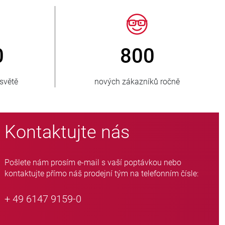
50
> 15 000
aných zemí
variant hadicových ventilů
Kontaktujte nás
Pošlete nám prosím e-mail s vaší poptávkou nebo
kontaktujte přímo náš prodejní tým na telefonním čísle:
+ 49 6147 9159-0