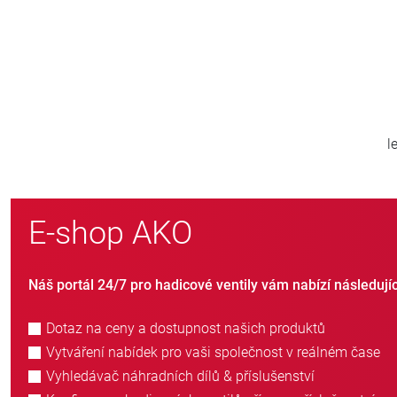
800
tě
nových zákazníků ročně
E-shop AKO
Náš portál 24/7 pro hadicové ventily vám nabízí následují
Dotaz na ceny a dostupnost našich produktů
Vytváření nabídek pro vaši společnost v reálném čase
Vyhledávač náhradních dílů & příslušenství