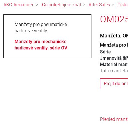
AKO Armaturen
Co potřebujete znát
After Sales
Čísl
OM025.
Manžety pro pneumatické
hadicové ventily
Manžeta, O
Manžety pro mechanické
Manžeta pro h
hadicové ventily, série OV
Série
Jmenovitá ší
Materiál man
Tato manžeta p
Přejít do on
Přehled manž