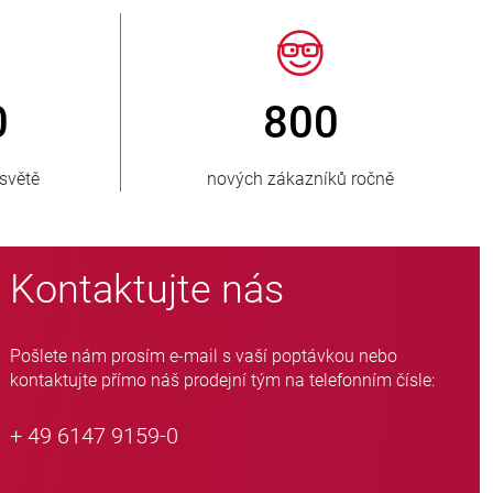
150
> 15 000
vaných zemí
variant hadicových ventilů
Kontaktujte nás
Pošlete nám prosím e-mail s vaší poptávkou nebo
kontaktujte přímo náš prodejní tým na telefonním čísle:
+ 49 6147 9159-0