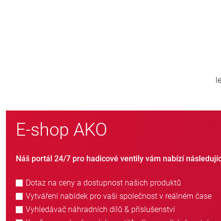
800
větě
nových zákazníků ročně
E-shop AKO
Náš portál 24/7 pro hadicové ventily vám nabízí následují
Dotaz na ceny a dostupnost našich produktů
Vytváření nabídek pro vaši společnost v reálném čase
Vyhledávač náhradních dílů & příslušenství