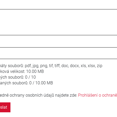
áty souborů:
pdf, jpg, png, tif, tiff, doc, docx, xls, xlsx, zip
ková velikost:
10.00 MB
ných souborů:
0 / 10
laných souborů:
0 / 10.00 MB
edně ochrany osobních údajů najdete zde:
Prohlášení o ochran
slat