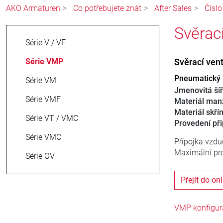
AKO Armaturen
Co potřebujete znát
After Sales
Číslo
Svěrac
Série V / VF
Série VMP
Svěrací ven
Pneumatický h
Série VM
Jmenovitá ší
Série VMF
Materiál man
Materiál skří
Série VT / VMC
Provedení při
Série VMC
Přípojka vzduc
Maximální pro
Série OV
Přejít do on
VMP konfigur