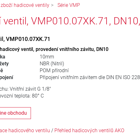
 zboží hadicové ventily
Série VMP
í ventil, VMP010.07XK.71, DN10
til, VMP010.07XK.71
adicový ventil, provedení vnitřního závitu, DN10
řka
10mm
žety
NBR (Nitril)
ně
POM přírodní
pojení
Připojení vnitřním závitem dle DIN EN ISO 228
hu: Vnitřní závit G 1/8"
vozní teplota: 80° C
line obchodu
ace hadicového ventilu
/
Přehled hadicových ventilů AKO