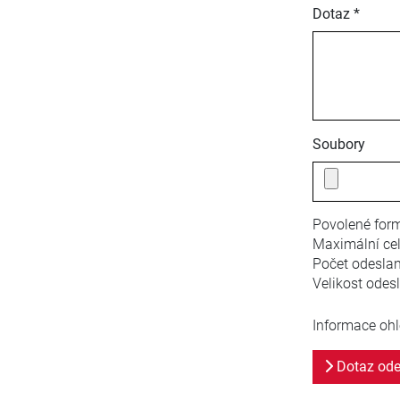
Dotaz *
Soubory
Povolené form
Maximální cel
Počet odesla
Velikost odes
Informace ohl
Dotaz ode