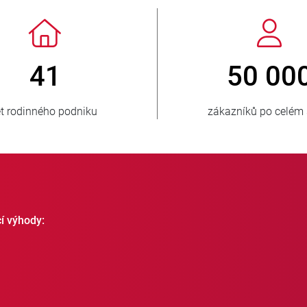
> 3 500 000
prodaných jednotek
zásobo
cí výhody: