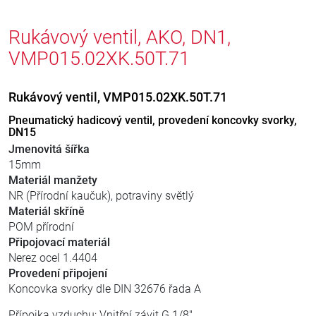
Rukávový ventil, AKO, DN1,
VMP015.02XK.50T.71
Rukávový ventil, VMP015.02XK.50T.71
Pneumatický hadicový ventil, provedení koncovky svorky,
DN15
Jmenovitá šířka
15mm
Materiál manžety
NR (Přírodní kaučuk), potraviny světlý
Materiál skříně
POM přírodní
Připojovací materiál
Nerez ocel 1.4404
Provedení připojení
Koncovka svorky dle DIN 32676 řada A
Přípojka vzduchu: Vnitřní závit G 1/8"