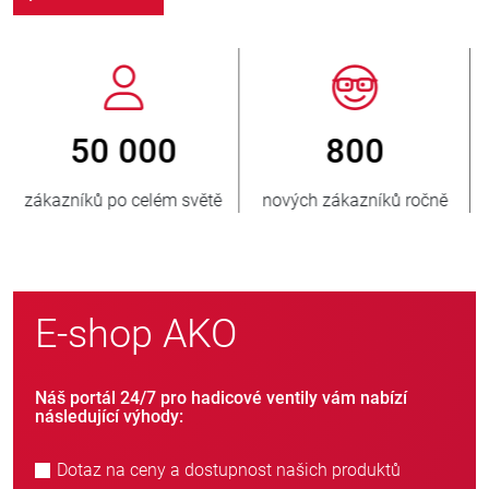
800
> 3 500 000
nových zákazníků ročně
prodaných jednotek
E-shop AKO
Náš portál 24/7 pro hadicové ventily vám nabízí
následující výhody:
Dotaz na ceny a dostupnost našich produktů