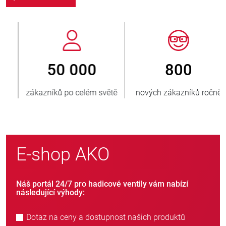
800
> 3 500 000
nových zákazníků ročně
prodaných jednotek
E-shop AKO
Náš portál 24/7 pro hadicové ventily vám nabízí
následující výhody:
Dotaz na ceny a dostupnost našich produktů