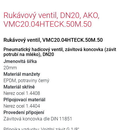
Rukávový ventil, DN20, AKO,
VMC20.04HTECK.50M.50
Rukávový ventil, VMC20.04HTECK.50M.50
Pneumatický hadicový ventil, závitová koncovka (závit
potrubí na mléko), DN20
Jmenovitá šířka
20mm
Materiál manžety
EPDM, potraviny černý
Materiál skříně
Nerez ocel 1.4408
Připojovací materiál
Nerez ocel 1.4404
Provedení připojení
Závitová koncovka dle DIN 11851
Přípojka vzduchu: Vnitřní závit G 1/8"