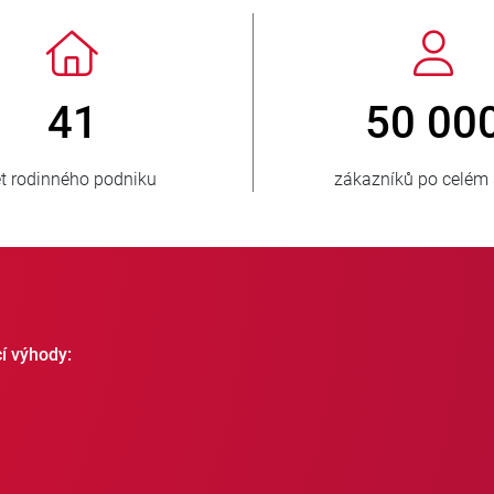
> 3 500 000
1
prodaných jednotek
zásobova
cí výhody: