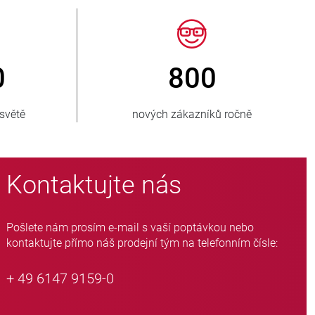
50
> 15 000
ných zemí
variant hadicových ventilů
Kontaktujte nás
Pošlete nám prosím e-mail s vaší poptávkou nebo
kontaktujte přímo náš prodejní tým na telefonním čísle:
+ 49 6147 9159-0