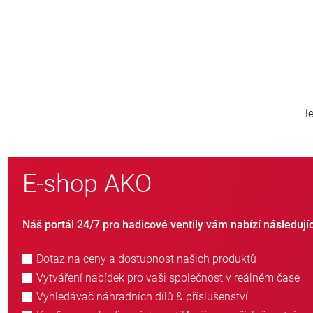
800
ě
nových zákazníků ročně
E-shop AKO
Náš portál 24/7 pro hadicové ventily vám nabízí následují
Dotaz na ceny a dostupnost našich produktů
Vytváření nabídek pro vaši společnost v reálném čase
Vyhledávač náhradních dílů & příslušenství