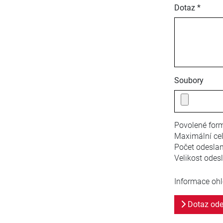
Dotaz *
Soubory
Povolené form
Maximální cel
Počet odesla
Velikost odes
Informace ohl
Dotaz ode