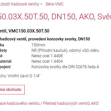
 zboží hadicové ventily
Série VMC
.03X.50T.50, DN150, AKO, Svěra
ntil, VMC150.03X.50T.50
adicový ventil, provedení koncovky svorky, DN150
řka
150mm
žety
NR (Přírodní kaučuk), odolný vůči otěru
ně
Nerez ocel 1.4408
ateriál
Nerez ocel 1.4404
pojení
Koncovka svorky dle DIN 32676 řada A
hu: Vnitřní závit G 1/4"
line obchodu
ace hadicového ventilu
/
Přehled hadicových ventilů AKO