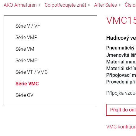
AKO Armaturen
Co potřebujete znát
After Sales
Číslo
VMC150
Série V / VF
Série VMP
Hadicový ve
Pneumatický h
Série VM
Jmenovitá ší
Série VMF
Materiál man
Materiál skří
Série VT / VMC
Připojovací m
Provedení při
Série VMC
Přípojka vzduc
Série OV
Přejít do on
VMC konfigur