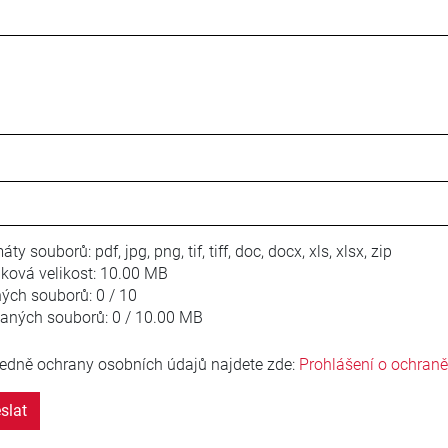
áty souborů:
pdf, jpg, png, tif, tiff, doc, docx, xls, xlsx, zip
ková velikost:
10.00 MB
ných souborů:
0 / 10
laných souborů:
0 / 10.00 MB
edně ochrany osobních údajů najdete zde:
Prohlášení o ochran
slat