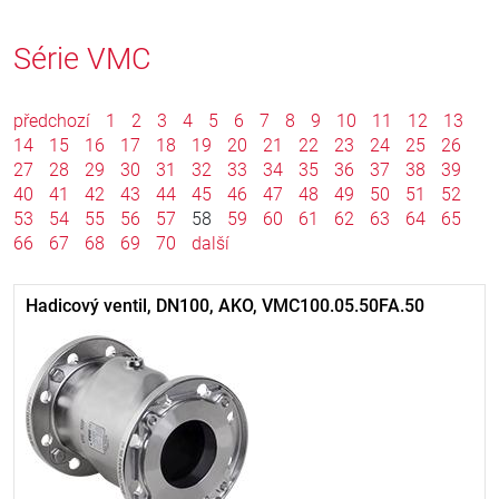
Série VMC
předchozí
1
2
3
4
5
6
7
8
9
10
11
12
13
14
15
16
17
18
19
20
21
22
23
24
25
26
27
28
29
30
31
32
33
34
35
36
37
38
39
40
41
42
43
44
45
46
47
48
49
50
51
52
53
54
55
56
57
58
59
60
61
62
63
64
65
66
67
68
69
70
další
Hadicový ventil, DN100, AKO, VMC100.05.50FA.50