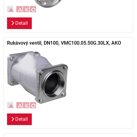
Detail
Rukávový ventil, DN100, VMC100.05.50G.30LX, AKO
Detail